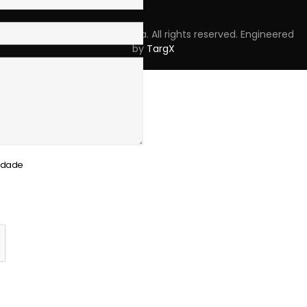
Copyright © 2023 Skpro, Lda. All rights reserved. Engineered
by
TargX
cidade