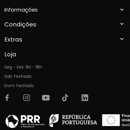
Informações

Condições

Extras

Loja
Seg - Sex: 9H - 18H
Sab: Fechado
Dom: Fechado