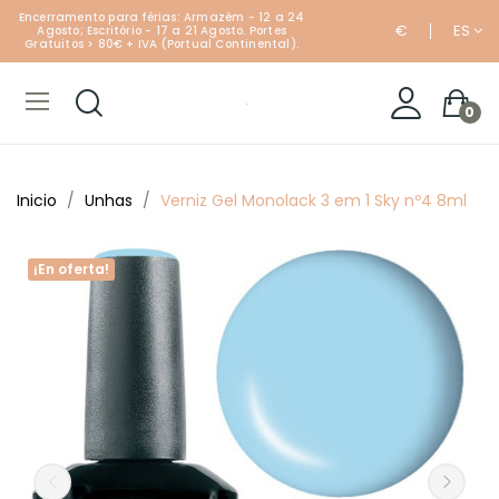
Encerramento para férias: Armazém - 12 a 24
€
ES
Agosto; Escritório - 17 a 21 Agosto. Portes
Gratuitos > 80€ + IVA (Portual Continental).
0
Inicio
Unhas
Verniz Gel Monolack 3 em 1 Sky nº4 8ml
¡En oferta!