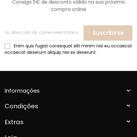
Consiga 5€ de desconto válido na sua próxima
compra online
Suscribirse
Enim quis fugiat consequat elit minim nisi eu occaecat
occaecat deserunt aliquip nisi ex deserunt.
Informações

Condições

Extras
