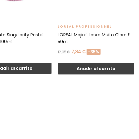
LOREAL PROFESSIONNEL
ta Singularity Pastel
LOREAL Majirel Louro Muito Claro 9
 100ml
50ml
7,84 €
-35%
12,05 €
adir al carrito
Añadir al carrito