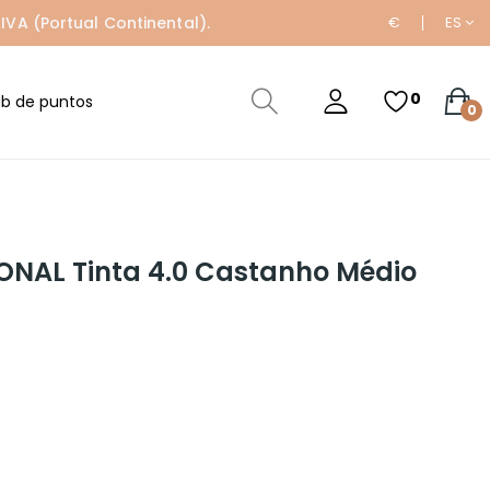
IVA (Portual Continental).
€
ES
0
ub de puntos
0
ONAL Tinta 4.0 Castanho Médio