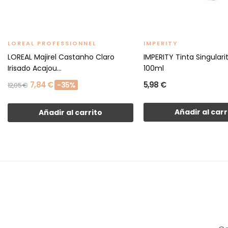
LOREAL PROFESSIONNEL
IMPERITY
LOREAL Majirel Castanho Claro
IMPERITY Tinta Singulari
Irisado Acajou...
100ml
7,84 €
5,98 €
-35%
12,05 €
Añadir al carr
Añadir al carrito