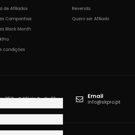
 de Afiliados
Revenda
ões Campanhas
Quero ser Afiliado
es Black Month
KPro
e condições
Email
 350 - Edifício T - Fr. 01
info@skpro.pt
ova de Gaia