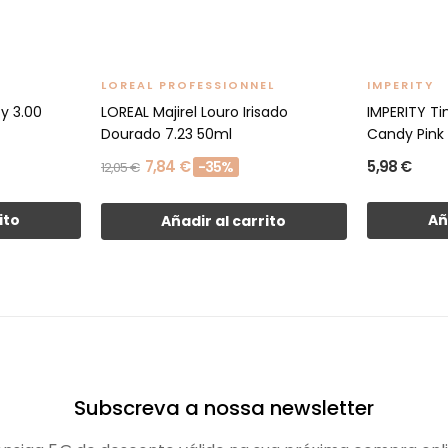
LOREAL PROFESSIONNEL
IMPERITY
ty 3.00
LOREAL Majirel Louro Irisado
IMPERITY Tin
Dourado 7.23 50ml
Candy Pink
7,84 €
5,98 €
-35%
12,05 €
ito
Añ
Añadir al carrito
Subscreva a nossa newsletter