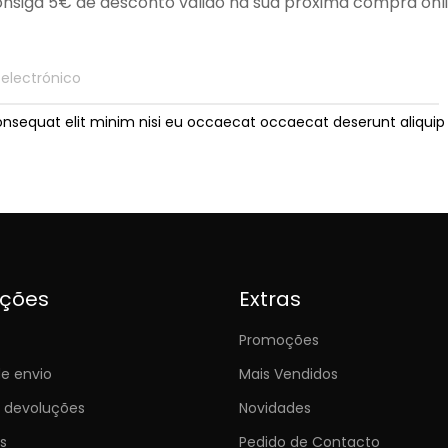
nsiga 5€ de desconto válido na sua próxima compra onl
onsequat elit minim nisi eu occaecat occaecat deserunt aliquip 
ições
Extras
Promoções
e envio
Mais Vendidos
e devoluções
Novidades
s
Pedido de Contacto