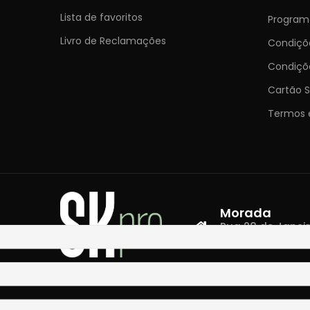
Lista de favoritos
Programa
Livro de Reclamações
Condiç
Condiçõ
Cartão S
Termos 
Morada
Rua 28 de Janeiro,
4400-335 Vila N