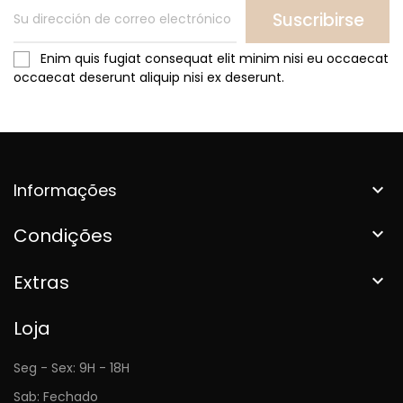
Suscribirse
Enim quis fugiat consequat elit minim nisi eu occaecat
occaecat deserunt aliquip nisi ex deserunt.
Informações

Condições

Extras

Loja
Seg - Sex: 9H - 18H
Sab: Fechado