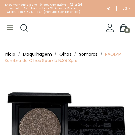
Encerramento para férias: Armazém - 12 a 24
€
ES
Agosto; Escritório - 17 a 21 Agosto. Portes
Gratuitos > 80€ + IVA (Portual Continental).
0
Inicio
Maquilhagem
Olhos
Sombras
PAOLAP
Sombra de Olhos Sparkle N.38 3grs