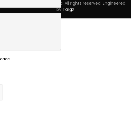
Copyright © 2023 Skpro, Lda. All rights reserved. Engineered
by
TargX
cidade