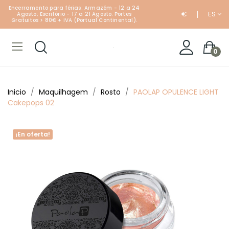
Encerramento para férias: Armazém - 12 a 24
€
ES
Agosto; Escritório - 17 a 21 Agosto. Portes
Gratuitos > 80€ + IVA (Portual Continental).
0
Inicio
Maquilhagem
Rosto
PAOLAP OPULENCE LIGHT
Cakepops 02
¡En oferta!