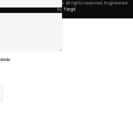
Copyright © 2023 Skpro, Lda. All rights reserved. Engineered
by
TargX
cidade