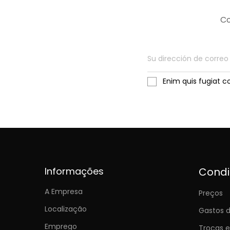
Co
Enim quis fugiat c
Informações
Cond
A Empresa
Preços
Localização
Gastos d
Emprego
Trocas 