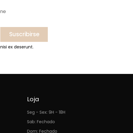
ine
Suscribirse
nisi ex deserunt.
Loja
Seg - Sex: 9H - 18H
Sab: Fechado
Dom: Fechado