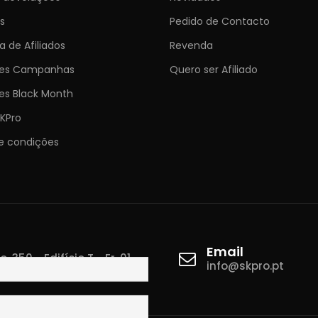
s
Pedido de Contacto
 de Afiliados
Revenda
ões Campanhas
Quero ser Afiliado
es Black Month
KPro
e condições
Email
 350 - Edifício T - Fr. 01
info@skpro.pt
ova de Gaia