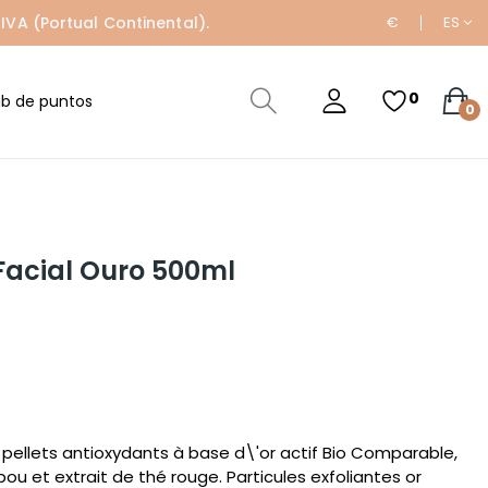
IVA (Portual Continental).
€
ES
0
ub de puntos
0
Facial Ouro 500ml
t pellets antioxydants à base d\'or actif Bio Comparable,
ou et extrait de thé rouge. Particules exfoliantes or