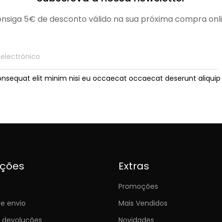
nsiga 5€ de desconto válido na sua próxima compra onl
onsequat elit minim nisi eu occaecat occaecat deserunt aliquip 
ições
Extras
Promoções
e envio
Mais Vendidos
e devoluções
Novidades