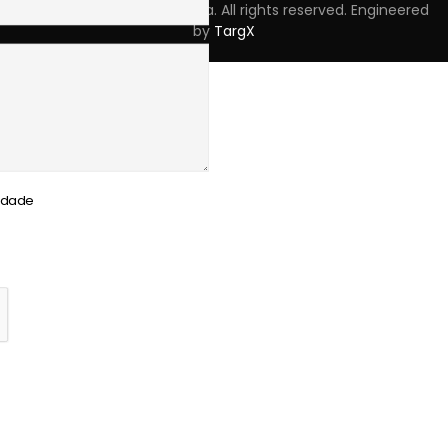
Copyright © 2023 Skpro, Lda. All rights reserved. Engineered
by
TargX
cidade