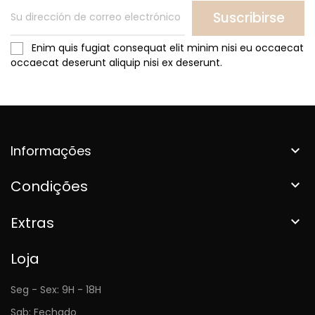
Suscribirse
Enim quis fugiat consequat elit minim nisi eu occaecat
occaecat deserunt aliquip nisi ex deserunt.
Informações

Condições

Extras

Loja
Seg - Sex: 9H - 18H
Sab: Fechado