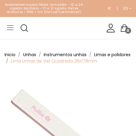
Encerramento para férias: Armazém - 12 a 24
€
ES
Agosto; Escritório - 17 a 21 Agosto. Portes
Gratuitos > 80€ + IVA (Portual Continental).
0
Inicio
Unhas
Instrumentos unhas
Limas e polidores
Lima Unhas de Gel Quadrada 28x178mm