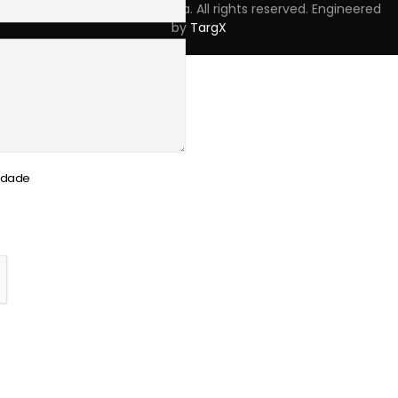
Copyright © 2023 Skpro, Lda. All rights reserved. Engineered
by
TargX
cidade