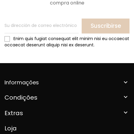
compra online
Suscribirse
Enim quis fugiat consequat elit minim nisi eu occaecat
occaecat deserunt aliquip nisi ex deserunt.
Informações

Condições

Extras

Loja