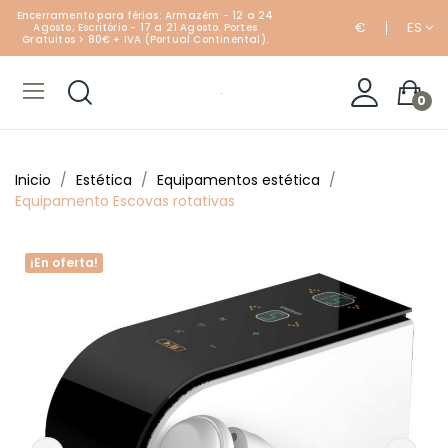
Encerramento para férias: Armazém - 12 a 24
€
ES
Agosto; Escritório - 17 a 21 Agosto. Portes
Gratuitos > 80€ + IVA (Portual Continental).
0
Inicio
Estética
Equipamentos estética
Equipamento Escovas rotativas
¡En oferta!