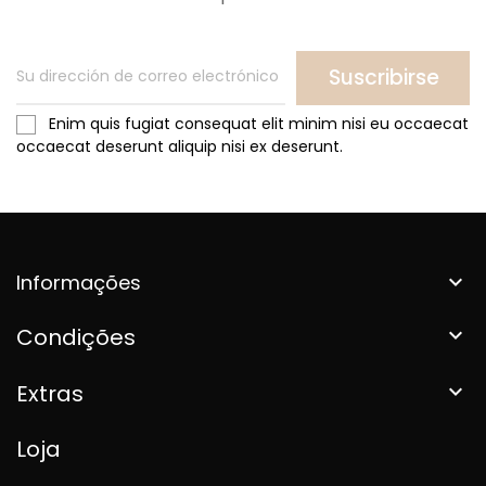
Suscribirse
Enim quis fugiat consequat elit minim nisi eu occaecat
occaecat deserunt aliquip nisi ex deserunt.
Informações

Condições

Extras

Loja