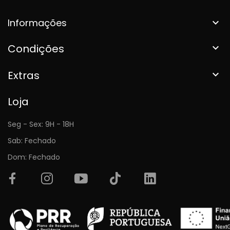
Informações

Condições

Extras

Loja
Seg - Sex: 9H - 18H
Sab: Fechado
Dom: Fechado