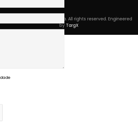
Copyright © 2023 Skpro, Lda. All rights reserved. Engineered
by
TargX
cidade