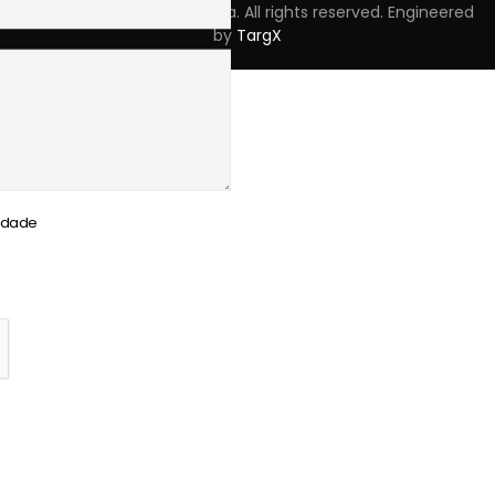
Copyright © 2023 Skpro, Lda. All rights reserved. Engineered
by
TargX
cidade