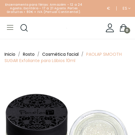
Encerramento para férias: Armazém - 12 a 24
€
ES
Agosto; Escritório - 17 a 21 Agosto. Portes
Gratuitos > 80€ + IVA (Portual Continental).
0
Inicio
Rosto
Cosmética facial
PAOLAP SMOOTH
SUGAR Exfoliante para Lábios 10ml