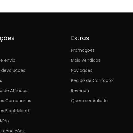
ições
Extras
Promoções
e envio
Mais Vendidos
e devoluções
Novidades
s
Pedido de Contacto
 de Afiliados
Revenda
ões Campanhas
Quero ser Afiliado
es Black Month
KPro
e condições