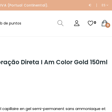
IVA (Portual Continental).
€
ES
0
ub de puntos
0
oração Direta I Am Color Gold 150ml
gel capillaire en gel semi-permanent sans ammoniaque et