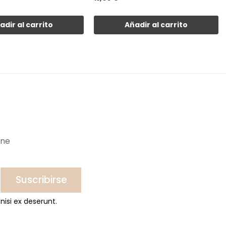
adir al carrito
Añadir al carrito
ine
Suscribirse
nisi ex deserunt.