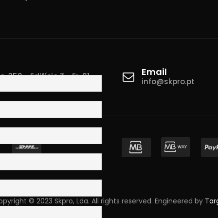
Email
 350 - Edifício T - Fr. 01
info@skpro.pt
ova de Gaia
pyright © 2023 Skpro, Lda. All rights reserved. Engineered by
Tar