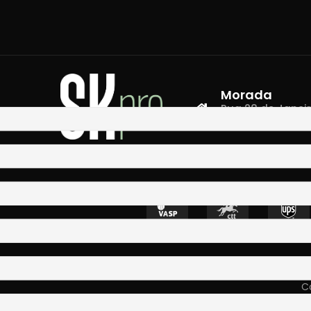
Morada
Rua 28 de Janeiro,
4400-335 Vila N
Co