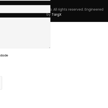
Copyright © 2023 Skpro, Lda. All rights reserved. Engineered
by
TargX
cidade