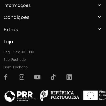
Informações

Condições

Extras

Loja
Seg - Sex: 9H - 18H
Sab: Fechado
Dom: Fechado