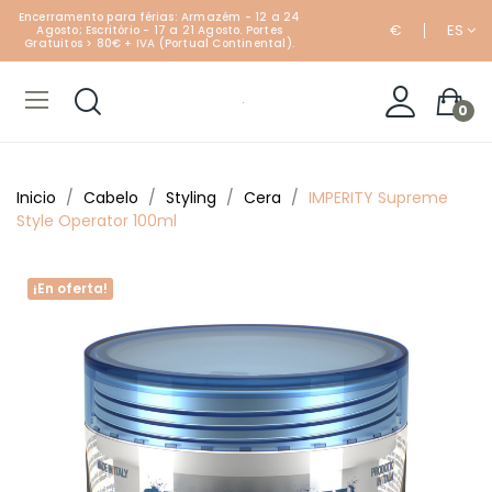
Encerramento para férias: Armazém - 12 a 24
€
ES
Agosto; Escritório - 17 a 21 Agosto. Portes
Gratuitos > 80€ + IVA (Portual Continental).
0
Inicio
Cabelo
Styling
Cera
IMPERITY Supreme
Style Operator 100ml
¡En oferta!