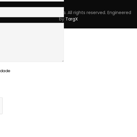
Copyright © 2023 Skpro, Lda. All rights reserved. Engineered
by
TargX
cidade