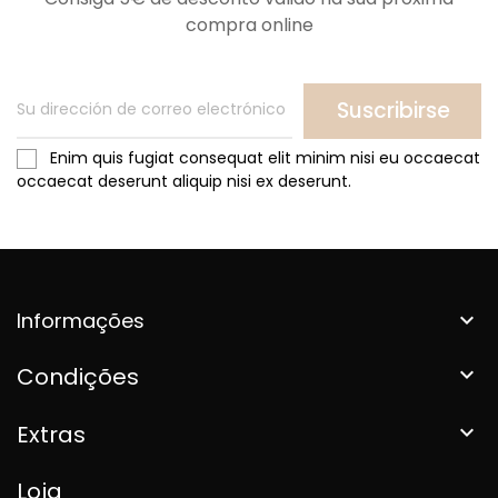
compra online
Suscribirse
Enim quis fugiat consequat elit minim nisi eu occaecat
occaecat deserunt aliquip nisi ex deserunt.
Informações

Condições

Extras

Loja