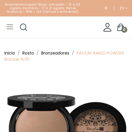
Encerramento para férias: Armazém - 12 a 24
€
ES
Agosto; Escritório - 17 a 21 Agosto. Portes
Gratuitos > 80€ + IVA (Portual Continental).
0
Inicio
Rosto
Bronzeadores
PAOLAP BAKED POWDER
Bronzer N.05