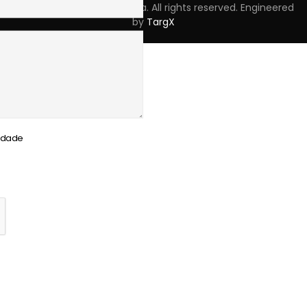
Copyright © 2023 Skpro, Lda. All rights reserved. Engineered
by
TargX
cidade