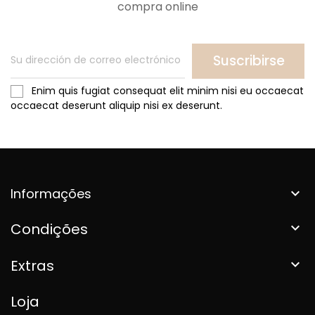
compra online
Suscribirse
Enim quis fugiat consequat elit minim nisi eu occaecat
occaecat deserunt aliquip nisi ex deserunt.
Informações

Condições

Extras

Loja