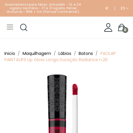
Encerramento para férias: Armazém - 12 a 24
€
ES
Agosto; Escritório - 17 a 21 Agosto. Portes
Gratuitos > 80€ + IVA (Portual Continental).
0
Inicio
Maquilhagem
Lábios
Batons
PAOLAP
PAINT4LIPS Lip Gloss Longa Duração Radiance n.26