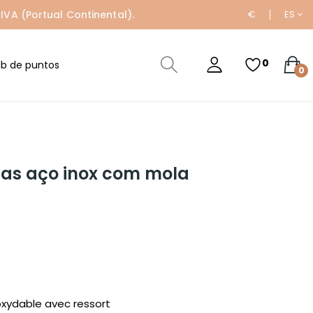
IVA (Portual Continental).
€
ES
0
ub de puntos
0
ulas aço inox com mola
oxydable avec ressort