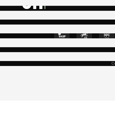
4400-335 Vila N
Co