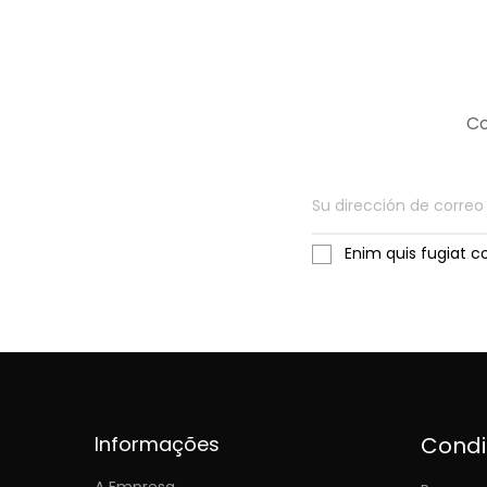
Co
Enim quis fugiat c
Informações
Cond
A Empresa