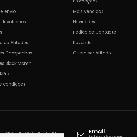
Promoções
e envio
Mais Vendidos
e devoluções
Novidades
s
Pedido de Contacto
 de Afiliados
Revenda
ões Campanhas
Quero ser Afiliado
es Black Month
KPro
e condições
Email
 350 - Edifício T - Fr. 01