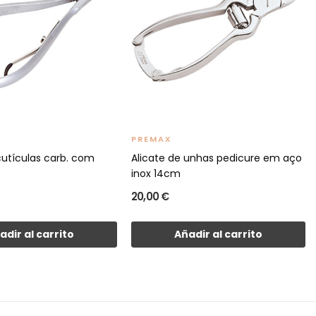
PREMAX
cutículas carb. com
Alicate de unhas pedicure em aço
inox 14cm
20,00 €
adir al carrito
Añadir al carrito