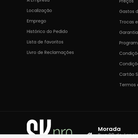
Preços
Localização
Gastos d
Emprego
Trocas 
Histórico do Pedido
Garantia
Lista de favoritos
Programa
Livro de Reclamações
Condiç
Condiçõ
Cartão S
Termos 
Morada
Rua 28 de Janeiro,